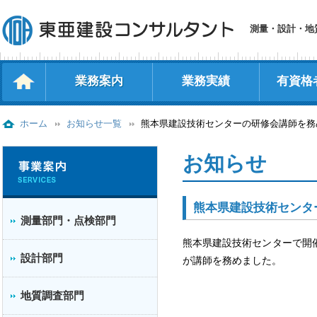
測量・設計・地
業務案内
業務実績
有資格
測量部門・点検部門
設計部門
地質調査部門
補償コンサルタント
ホーム
お知らせ一覧
熊本県建設技術センターの研修会講師を務
お知らせ
熊本県建設技術センタ
測量部門・点検部門
熊本県建設技術センターで開
設計部門
が講師を務めました。
地質調査部門