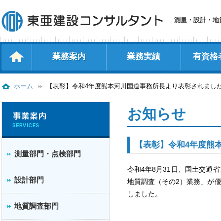
測量・設計・地
業務案内
業務実績
有資格
測量部門・点検部門
設計部門
地質調査部門
補償コンサルタント
ホーム
【表彰】令和4年度熊本河川国道事務所長より表彰されまし
お知らせ
【表彰】令和4年度熊
測量部門・点検部門
令和4年8月31日、国土交通
設計部門
地質調査（その2）業務」が
しました。
地質調査部門